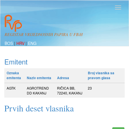
REGISTAR VRIJEDNOSNIH PAPIRA U FBiH
BOS
|
HRV
|
ENG
Emitent
Oznaka
Broj vlasnika sa
emitenta
Naziv emitenta
Adresa
pravom glasa
AGTK
AGROTREND
RIČICA BB,
23
DD KAKANJ
72240, KAKANJ
Prvih deset vlasnika