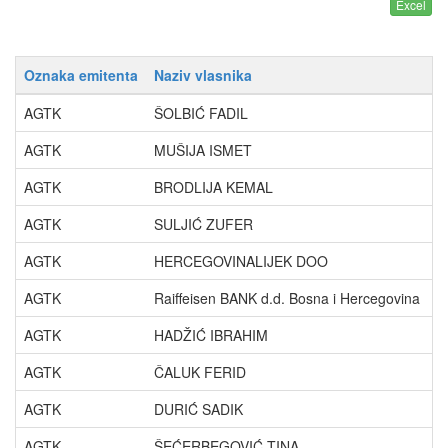
Oznaka emitenta
Naziv vlasnika
P
AGTK
ŠOLBIĆ FADIL
5
AGTK
MUŠIJA ISMET
1
AGTK
BRODLIJA KEMAL
9
AGTK
SULJIĆ ZUFER
5
AGTK
HERCEGOVINALIJEK DOO
3
AGTK
Raiffeisen BANK d.d. Bosna i Hercegovina
1
AGTK
HADŽIĆ IBRAHIM
1
AGTK
ČALUK FERID
0
AGTK
DURIĆ SADIK
0
AGTK
ŠEĆERBEGOVIĆ TINA
0