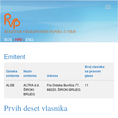
REGISTAR VRIJEDNOSNIH PAPIRA U FBiH
BOS
|
HRV
|
ENG
Emitent
Broj vlasnika
Oznaka
Naziv
sa pravom
emitenta
emitenta
Adresa
glasa
ALSB
ALTRA d.d.
Fra Didaka Buntića 77,
11
ŠIROKI
88220, ŠIROKI BRIJEG
BRIJEG
Prvih deset vlasnika