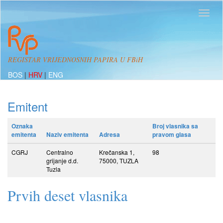
REGISTAR VRIJEDNOSNIH PAPIRA U FBiH
BOS
|
HRV
|
ENG
Emitent
Oznaka
Broj vlasnika sa
emitenta
Naziv emitenta
Adresa
pravom glasa
CGRJ
Centralno
Krečanska 1,
98
grijanje d.d.
75000, TUZLA
Tuzla
Prvih deset vlasnika