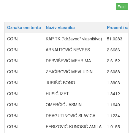
Oznaka emitenta
Naziv vlasnika
Procenti sa 
CGRJ
KAP TK ("državno" vlasništvo)
51.0283
CGRJ
ARNAUTOVIĆ NEVRES
2.6686
CGRJ
DERVIŠEVIĆ MEHRIMA
2.6152
CGRJ
ZEJĆIROVIĆ MEVLUDIN
2.6088
CGRJ
JURIŠIĆ BONO
1.3903
CGRJ
HUSIĆ IZET
1.3412
CGRJ
OMERČIĆ JASMIN
1.1640
CGRJ
DRAGUTINOVIĆ SLAVICA
1.1234
CGRJ
FERIZOVIĆ-KUNOSIĆ AMILA
1.0155