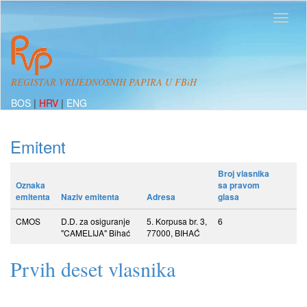
REGISTAR VRIJEDNOSNIH PAPIRA U FBiH
BOS
|
HRV
|
ENG
Emitent
Broj vlasnika
Oznaka
sa pravom
emitenta
Naziv emitenta
Adresa
glasa
CMOS
D.D. za osiguranje
5. Korpusa br. 3,
6
"CAMELIJA" Bihać
77000, BIHAĆ
Prvih deset vlasnika