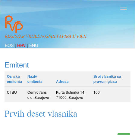
REGISTAR VRIJEDNOSNIH PAPIRA U FBiH
BOS
|
HRV
|
ENG
Emitent
Oznaka
Naziv
Broj vlasnika sa
emitenta
emitenta
Adresa
pravom glasa
CTBU
Centrotrans
Kurta Schorka 14,
100
d.d. Sarajevo
71000, Sarajevo
Prvih deset vlasnika