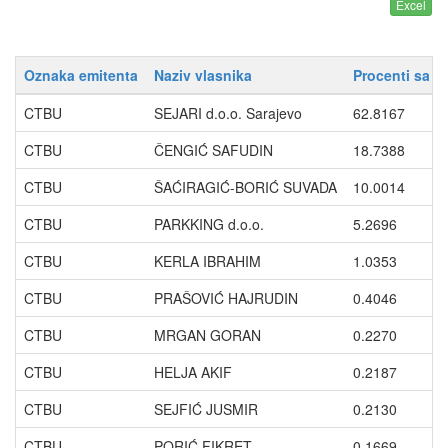
Oznaka emitenta
Naziv vlasnika
Procenti sa p
CTBU
SEJARI d.o.o. Sarajevo
62.8167
CTBU
ČENGIĆ SAFUDIN
18.7388
CTBU
ŠAĆIRAGIĆ-BORIĆ SUVADA
10.0014
CTBU
PARKKING d.o.o.
5.2696
CTBU
KERLA IBRAHIM
1.0353
CTBU
PRAŠOVIĆ HAJRUDIN
0.4046
CTBU
MRGAN GORAN
0.2270
CTBU
HELJA AKIF
0.2187
CTBU
SEJFIĆ JUSMIR
0.2130
CTBU
PORIĆ FIKRET
0.1669