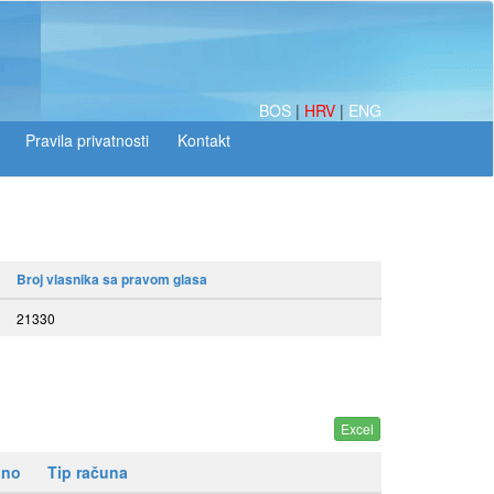
BOS
|
HRV
|
ENG
Broj vlasnika sa pravom glasa
21330
pno
Tip računa