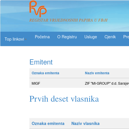
REGISTAR VRIJEDNOSNIH PAPIRA U FBiH
O Registru
Usluge
Pre
Top linkovi
Emitent
Oznaka emitenta
Naziv emitenta
MIGF
ZIF "MI-GROUP" d.d. Saraje
Prvih deset vlasnika
Oznaka emitenta
Naziv vlasnika