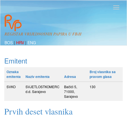
REGISTAR VRIJEDNOSNIH PAPIRA U FBiH
BOS
|
HRV
|
ENG
Emitent
Oznaka
Broj vlasnika sa
emitenta
Naziv emitenta
Adresa
pravom glasa
SVKO
SVJETLOSTKOMERC
Bačići 5,
130
d.d. Sarajevo
71000,
Sarajevo
Prvih deset vlasnika