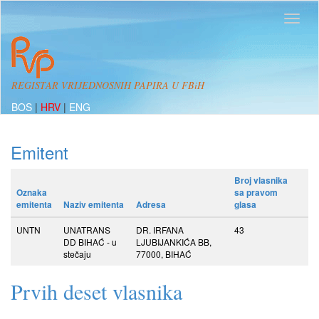
REGISTAR VRIJEDNOSNIH PAPIRA U FBiH
BOS
|
HRV
|
ENG
Emitent
Broj vlasnika
Oznaka
sa pravom
emitenta
Naziv emitenta
Adresa
glasa
UNTN
UNATRANS
DR. IRFANA
43
DD BIHAĆ - u
LJUBIJANKIĆA BB,
stečaju
77000, BIHAĆ
Prvih deset vlasnika