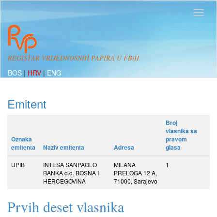
REGISTAR VRIJEDNOSNIH PAPIRA U FBiH
BOS
|
HRV
|
ENG
Emitent
Broj
vlasnika sa
Oznaka
pravom
emitenta
Naziv emitenta
Adresa
glasa
UPIB
INTESA SANPAOLO
MILANA
1
BANKA d.d. BOSNA I
PRELOGA 12 A,
HERCEGOVINA
71000, Sarajevo
Prvih deset vlasnika