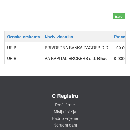
Oznaka emitenta
Naziv vlasnika
Procent
UPIB
PRIVREDNA BANKA ZAGREB D.D.
100.000
UPIB
AA KAPITAL BROKERS d.d. Bihać
0.0000
O Registru
Profil firme
Misija i vizija
Radno vrijeme
Neradni dani