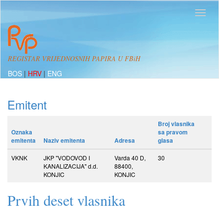
REGISTAR VRIJEDNOSNIH PAPIRA U FBiH
BOS
|
HRV
|
ENG
Emitent
Broj vlasnika
Oznaka
sa pravom
emitenta
Naziv emitenta
Adresa
glasa
VKNK
JKP "VODOVOD I
Varda 40 D,
30
KANALIZACIJA" d.d.
88400,
KONJIC
KONJIC
Prvih deset vlasnika