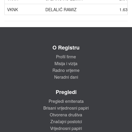
VKNK
DELALIĆ RAMIZ
1.631
O Registru
Profil firme
Misija i vizija
Radno vrijeme
Neradni dani
Pregledi
Pregledi emitenata
Brisani vrijednosni papiri
Otvorena društva
Značajni postotci
Vrijednosni papiri