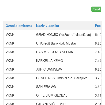
Oznaka emitenta
Naziv vlasnika
Proce
VKNK
GRAD KONJIC ("državno" vlasništvo)
51.00
VKNK
UniCredit Bank d.d. Mostar
8.208
VKNK
HAŠIMBEGOVIĆ SELMA
7.496
VKNK
KARKELJA KEMO
7.170
VKNK
JURIĆ DANISLAV
6.257
VKNK
GENERAL SERVIS d.o.o. Sarajevo
3.783
VKNK
SANIERA AG
3.305
VKNK
OIF LILIUM GLOBAL
3.118
VKNK
ŠABANOVIĆ ELMIR
2.649