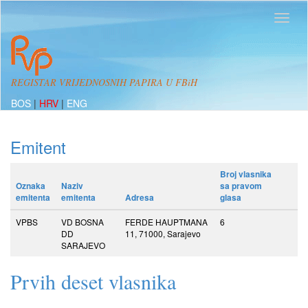
REGISTAR VRIJEDNOSNIH PAPIRA U FBiH
BOS
|
HRV
|
ENG
Emitent
Broj vlasnika
Oznaka
Naziv
sa pravom
emitenta
emitenta
Adresa
glasa
VPBS
VD BOSNA
FERDE HAUPTMANA
6
DD
11, 71000, Sarajevo
SARAJEVO
Prvih deset vlasnika