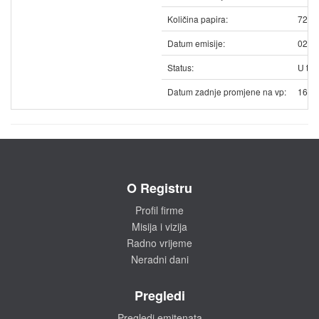
Količina papira:
7283
Datum emisije:
02.1
Status:
U trg
Datum zadnje promjene na vp:
16.0
O Registru
Profil firme
Misija i vizija
Radno vrijeme
Neradni dani
Pregledi
Pregledi emitenata