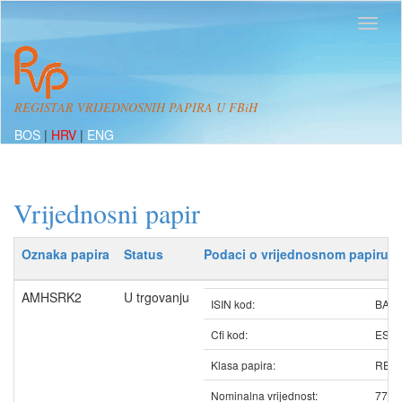
REGISTAR VRIJEDNOSNIH PAPIRA U FBiH
BOS
|
HRV
|
ENG
Vrijednosni papir
Oznaka papira
Status
Podaci o vrijednosnom papiru
AMHSRK2
U trgovanju
ISIN kod:
BAA
Cfi kod:
ESV
Klasa papira:
REDO
Nominalna vrijednost:
77.0