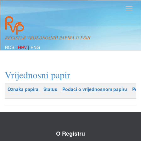
REGISTAR VRIJEDNOSNIH PAPIRA U FBiH
BOS
|
HRV
|
ENG
Vrijednosni papir
Oznaka papira
Status
Podaci o vrijednosnom papiru
Pod
O Registru