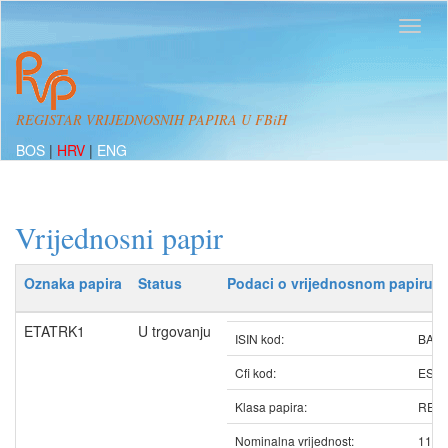
REGISTAR VRIJEDNOSNIH PAPIRA U FBiH
BOS
|
HRV
|
ENG
Vrijednosni papir
Oznaka papira
Status
Podaci o vrijednosnom papiru
ETATRK1
U trgovanju
ISIN kod:
BAET
Cfi kod:
ESV
Klasa papira:
REDO
Nominalna vrijednost:
11.0