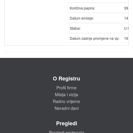
Količina papira:
3913
Datum emisije:
14.1
Status:
U trg
Datum zadnje promjene na vp:
16.0
O Registru
Profil firme
Misija i vizija
Radno vrijeme
Neradni dani
Pregledi
Pregledi emitenata