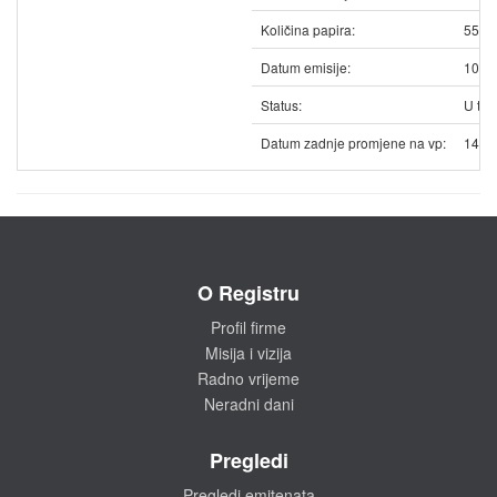
Količina papira:
5542
Datum emisije:
10.0
Status:
U trg
Datum zadnje promjene na vp:
14.0
O Registru
Profil firme
Misija i vizija
Radno vrijeme
Neradni dani
Pregledi
Pregledi emitenata