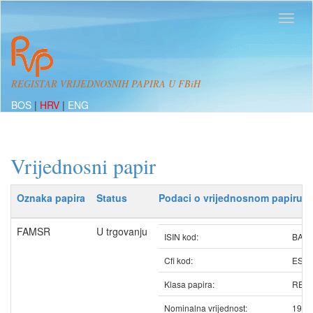
REGISTAR VRIJEDNOSNIH PAPIRA U FBiH
BOS
|
HRV
|
ENG
Vrijednosni papir
Oznaka papira
Status
Podaci o vrijednosnom papiru
FAMSR
U trgovanju
ISIN kod:
BAF
Cfi kod:
ESV
Klasa papira:
REDO
Nominalna vrijednost:
19.5