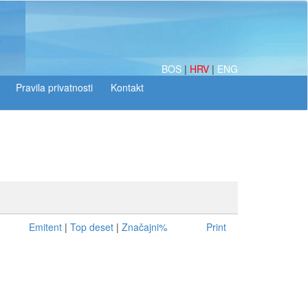
BOS
|
HRV
|
ENG
Emitent
|
Top deset
|
Značajni%
Print