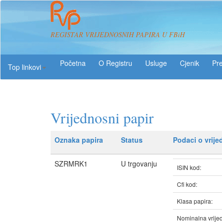
REGISTAR VRIJEDNOSNIH PAPIRA U FBiH
O Registru
Usluge
Pre
Top linkovi
Vrijednosni papir
Oznaka papira
Status
Podaci o vrij
SZRMRK1
U trgovanju
ISIN kod:
Cfi kod:
Klasa papira:
Nominalna vrijed