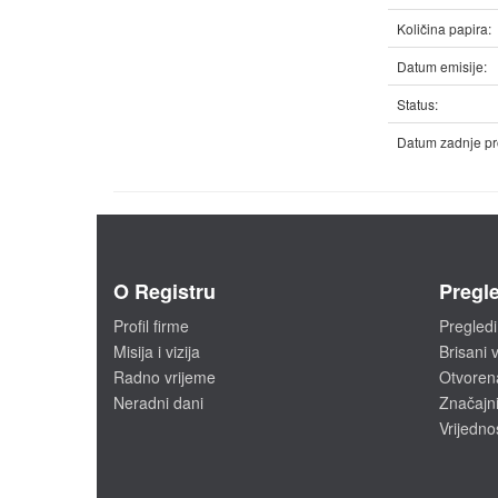
Količina papira:
Datum emisije:
Status:
Datum zadnje pr
O Registru
Pregle
Profil firme
Pregledi
Misija i vizija
Brisani v
Radno vrijeme
Otvoren
Neradni dani
Značajni
Vrijedno