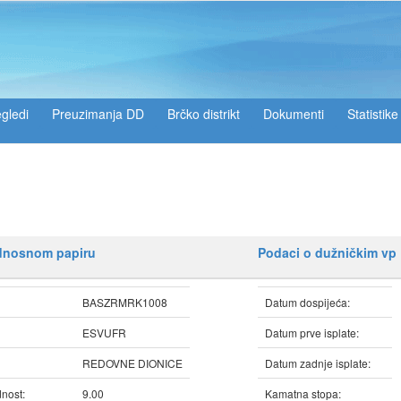
gledi
Preuzimanja DD
Brčko distrikt
Dokumenti
Statistike
ednosnom papiru
Podaci o dužničkim vp
BASZRMRK1008
Datum dospijeća:
ESVUFR
Datum prve isplate:
REDOVNE DIONICE
Datum zadnje isplate:
nost:
9.00
Kamatna stopa: