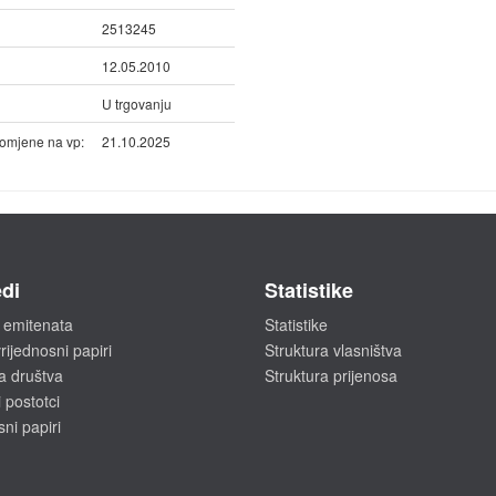
2513245
12.05.2010
U trgovanju
omjene na vp:
21.10.2025
di
Statistike
 emitenata
Statistike
rijednosni papiri
Struktura vlasništva
a društva
Struktura prijenosa
 postotci
sni papiri