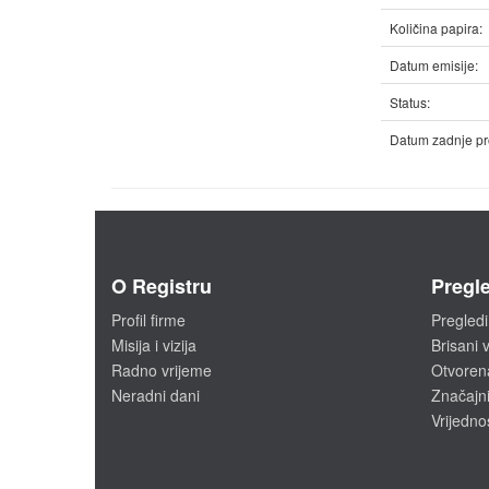
Količina papira:
Datum emisije:
Status:
Datum zadnje pr
O Registru
Pregle
Profil firme
Pregledi
Misija i vizija
Brisani v
Radno vrijeme
Otvoren
Neradni dani
Značajni
Vrijedno