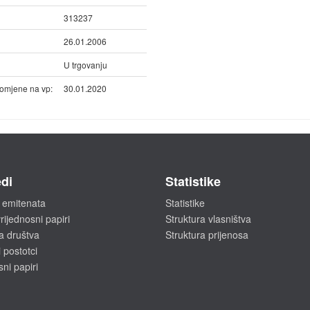
313237
26.01.2006
U trgovanju
omjene na vp:
30.01.2020
di
Statistike
 emitenata
Statistike
rijednosni papiri
Struktura vlasništva
a društva
Struktura prijenosa
 postotci
sni papiri