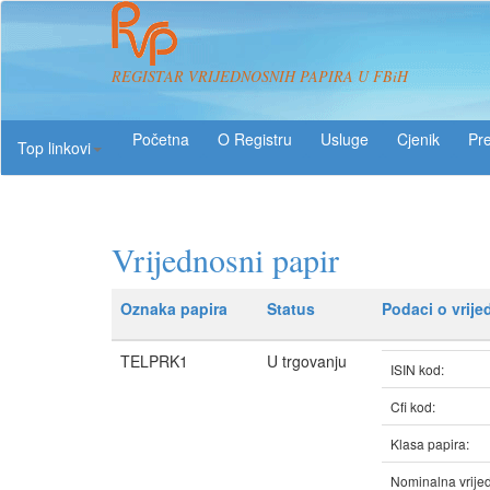
REGISTAR VRIJEDNOSNIH PAPIRA U FBiH
O Registru
Usluge
Pre
Top linkovi
Vrijednosni papir
Oznaka papira
Status
Podaci o vrij
TELPRK1
U trgovanju
ISIN kod:
Cfi kod:
Klasa papira:
Nominalna vrijed