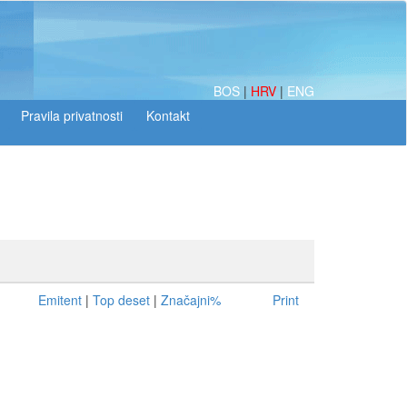
BOS
|
HRV
|
ENG
Emitent
|
Top deset
|
Značajni%
Print