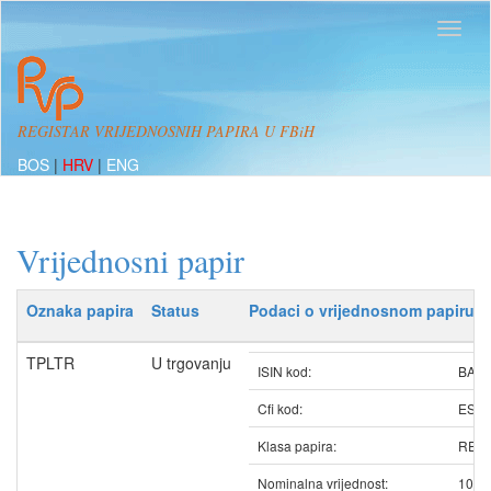
REGISTAR VRIJEDNOSNIH PAPIRA U FBiH
BOS
|
HRV
|
ENG
Vrijednosni papir
Oznaka papira
Status
Podaci o vrijednosnom papiru
TPLTR
U trgovanju
ISIN kod:
BATP
Cfi kod:
ESV
Klasa papira:
REDO
Nominalna vrijednost:
100.