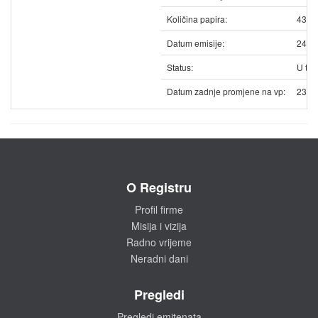
Količina papira:
4351
Datum emisije:
24.0
Status:
U trg
Datum zadnje promjene na vp:
23.0
O Registru
Profil firme
Misija i vizija
Radno vrijeme
Neradni dani
Pregledi
Pregledi emitenata