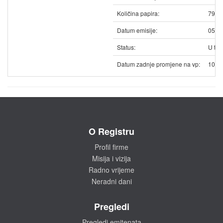
Količina papira:
7947
Datum emisije:
05.0
Status:
U trg
Datum zadnje promjene na vp:
10.0
O Registru
Profil firme
Misija i vizija
Radno vrijeme
Neradni dani
Pregledi
Pregledi emitenata