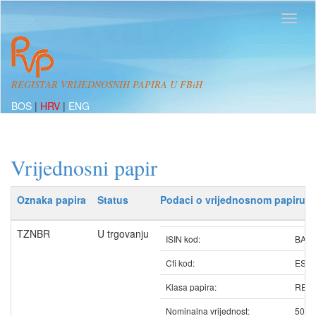
REGISTAR VRIJEDNOSNIH PAPIRA U FBiH
BOS
|
HRV
|
ENG
Vrijednosni papir
Oznaka papira
Status
Podaci o vrijednosnom papiru
TZNBR
U trgovanju
ISIN kod:
BATZ
Cfi kod:
ESV
Klasa papira:
REDO
Nominalna vrijednost:
50.0