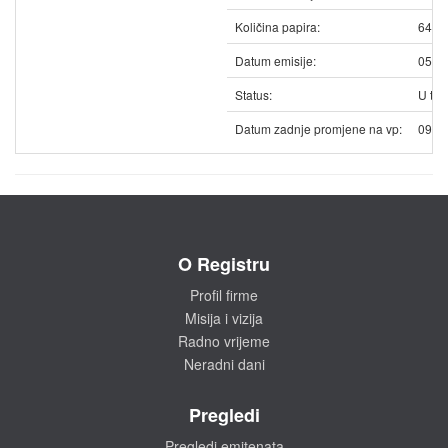
Količina papira:
6454
Datum emisije:
05.0
Status:
U trg
Datum zadnje promjene na vp:
09.0
O Registru
Profil firme
Misija i vizija
Radno vrijeme
Neradni dani
Pregledi
Pregledi emitenata