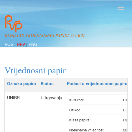
REGISTAR VRIJEDNOSNIH PAPIRA U FBiH
BOS
|
HRV
|
ENG
Vrijednosni papir
Oznaka papira
Status
Podaci o vrijednosnom papiru
UNIBR
U trgovanju
ISIN kod:
BAUN
Cfi kod:
ESV
Klasa papira:
REDO
Nominalna vrijednost:
20.0