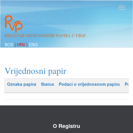
REGISTAR VRIJEDNOSNIH PAPIRA U FBiH
BOS
|
HRV
|
ENG
Vrijednosni papir
Oznaka papira
Status
Podaci o vrijednosnom papiru
Pod
O Registru