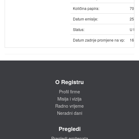
Količina papira:
7065
Datum emisije:
25.1
Status:
U trg
Datum zadnje promjene na vp:
16.0
O Registru
Profil firme
Misija i vizija
Radno vrijeme
Neradni dani
Pregledi
Pregledi emitenata