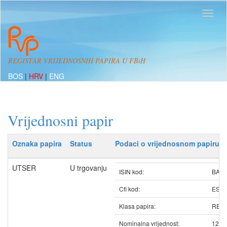
REGISTAR VRIJEDNOSNIH PAPIRA U FBiH
BOS
|
HRV
|
ENG
Vrijednosni papir
Oznaka papira
Status
Podaci o vrijednosnom papiru
UTSER
U trgovanju
ISIN kod:
BAU
Cfi kod:
ESV
Klasa papira:
REDO
Nominalna vrijednost:
12.5