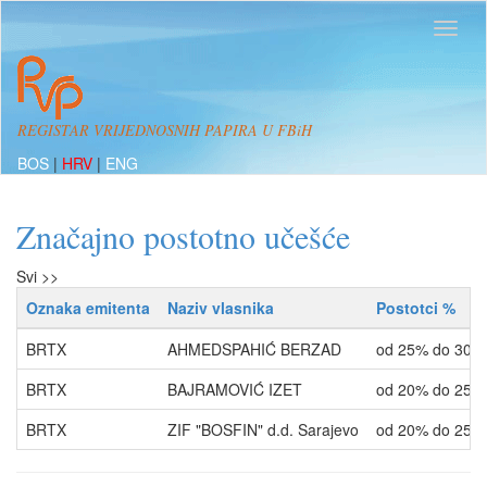
REGISTAR VRIJEDNOSNIH PAPIRA U FBiH
BOS
|
HRV
|
ENG
Značajno postotno učešće
Svi >>
Oznaka emitenta
Naziv vlasnika
Postotci %
BRTX
AHMEDSPAHIĆ BERZAD
od 25% do 30%
BRTX
BAJRAMOVIĆ IZET
od 20% do 25%
BRTX
ZIF "BOSFIN" d.d. Sarajevo
od 20% do 25%