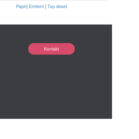
Papir
|
Emitent
|
Top deset
Kontakt