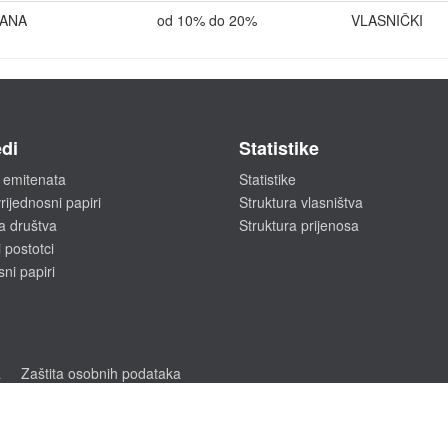
JANA
od 10% do 20%
VLASNIČKI
di
Statistike
 emitenata
Statistike
rijednosni papiri
Struktura vlasništva
a društva
Struktura prijenosa
 postotci
sni papiri
a
Zaštita osobnih podataka