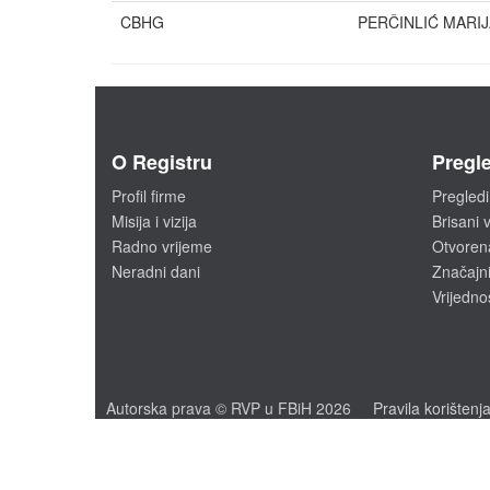
CBHG
PERČINLIĆ MARI
O Registru
Pregle
Profil firme
Pregledi
Misija i vizija
Brisani v
Radno vrijeme
Otvoren
Neradni dani
Značajni
Vrijedno
Autorska prava © RVP u FBiH 2026
Pravila korištenj