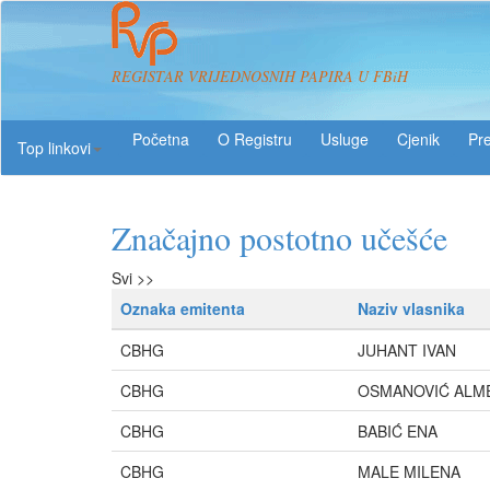
REGISTAR VRIJEDNOSNIH PAPIRA U FBiH
O Registru
Usluge
Pre
Top linkovi
Značajno postotno učešće
Svi >>
Oznaka emitenta
Naziv vlasnika
CBHG
JUHANT IVAN
CBHG
OSMANOVIĆ ALM
CBHG
BABIĆ ENA
CBHG
MALE MILENA