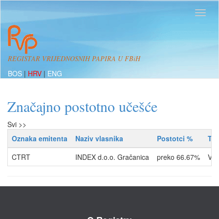
REGISTAR VRIJEDNOSNIH PAPIRA U FBiH
BOS
|
HRV
|
ENG
Značajno postotno učešće
Svi >>
Oznaka emitenta
Naziv vlasnika
Postotci %
Tip
CTRT
INDEX d.o.o. Gračanica
preko 66.67%
VL