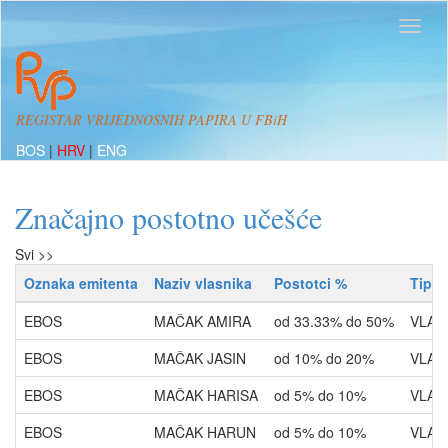
REGISTAR VRIJEDNOSNIH PAPIRA U FBiH
BOS
|
HRV
|
ENG
Značajno postotno učešće
Svi >>
Oznaka emitenta
Naziv vlasnika
Postotci %
Tip r
EBOS
MAČAK AMIRA
od 33.33% do 50%
VLAS
EBOS
MAČAK JASIN
od 10% do 20%
VLAS
EBOS
MAČAK HARISA
od 5% do 10%
VLAS
EBOS
MAČAK HARUN
od 5% do 10%
VLAS