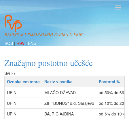
REGISTAR VRIJEDNOSNIH PAPIRA U FBiH
BOS
|
HRV
|
ENG
Značajno postotno učešće
Svi >>
Oznaka emitenta
Naziv vlasnika
Postotci %
UPIN
MLAĆO DŽEVAD
od 50% do 66.6
UPIN
ZIF "BONUS" d.d. Sarajevo
od 10% do 20%
UPIN
BAJRIĆ AJDINA
od 5% do 10%