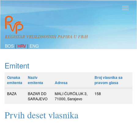
REGISTAR VRIJEDNOSNIH PAPIRA U FBiH
BOS
|
HRV
|
ENG
Emitent
Oznaka
Naziv
Broj vlasnika sa
emitenta
emitenta
Adresa
pravom glasa
BAZA
BAZAR DD
MALI ĆURĆILUK 3,
158
SARAJEVO
71000, Sarajevo
Prvih deset vlasnika