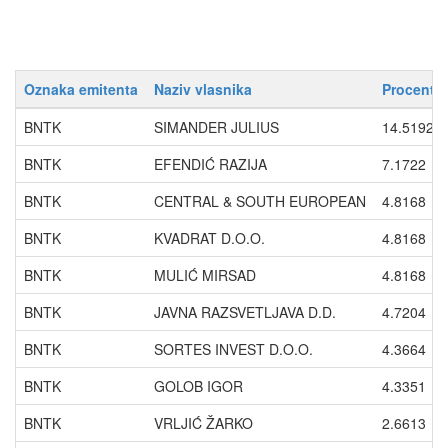
Oznaka emitenta
Naziv vlasnika
Procenti 
BNTK
SIMANDER JULIUS
14.5192
BNTK
EFENDIĆ RAZIJA
7.1722
BNTK
CENTRAL & SOUTH EUROPEAN
4.8168
BNTK
KVADRAT D.O.O.
4.8168
BNTK
MULIĆ MIRSAD
4.8168
BNTK
JAVNA RAZSVETLJAVA D.D.
4.7204
BNTK
SORTES INVEST D.O.O.
4.3664
BNTK
GOLOB IGOR
4.3351
BNTK
VRLJIĆ ŽARKO
2.6613