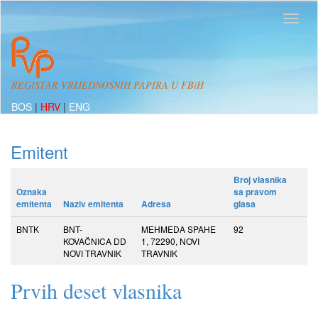
REGISTAR VRIJEDNOSNIH PAPIRA U FBiH
BOS
|
HRV
|
ENG
Emitent
Broj vlasnika
Oznaka
sa pravom
emitenta
Naziv emitenta
Adresa
glasa
BNTK
BNT-
MEHMEDA SPAHE
92
KOVAČNICA DD
1, 72290, NOVI
NOVI TRAVNIK
TRAVNIK
Prvih deset vlasnika