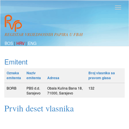
REGISTAR VRIJEDNOSNIH PAPIRA U FBiH
BOS
|
HRV
|
ENG
Emitent
Oznaka
Naziv
Broj vlasnika sa
emitenta
emitenta
Adresa
pravom glasa
BORB
PBS d.d.
Obala Kulina Bana 18,
132
Sarajevo
71000, Sarajevo
Prvih deset vlasnika