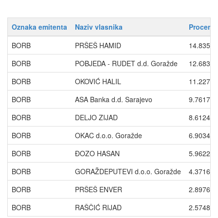
Oznaka emitenta
Naziv vlasnika
Procenti
BORB
PRŠEŠ HAMID
14.8358
BORB
POBJEDA - RUDET d.d. Goražde
12.6839
BORB
OKOVIĆ HALIL
11.2275
BORB
ASA Banka d.d. Sarajevo
9.7617
BORB
DELJO ZIJAD
8.6124
BORB
OKAC d.o.o. Goražde
6.9034
BORB
ĐOZO HASAN
5.9622
BORB
GORAŽDEPUTEVI d.o.o. Goražde
4.3716
BORB
PRŠEŠ ENVER
2.8976
BORB
RAŠČIĆ RIJAD
2.5748