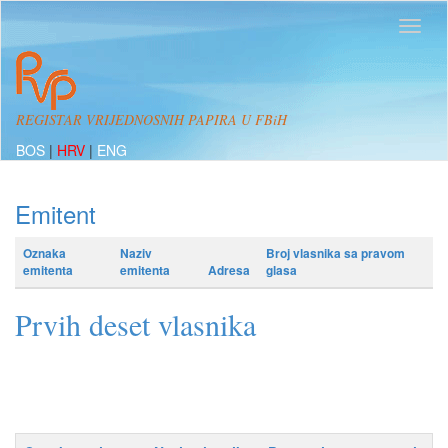
REGISTAR VRIJEDNOSNIH PAPIRA U FBiH
BOS
|
HRV
|
ENG
Emitent
Oznaka
Naziv
Broj vlasnika sa pravom
emitenta
emitenta
Adresa
glasa
Prvih deset vlasnika