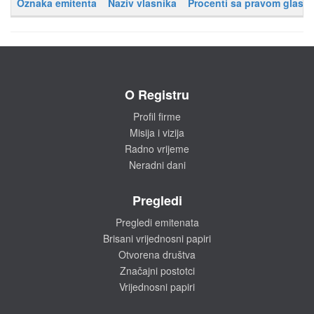
Oznaka emitenta
Naziv vlasnika
Procenti sa pravom glasa
O Registru
Profil firme
Misija i vizija
Radno vrijeme
Neradni dani
Pregledi
Pregledi emitenata
Brisani vrijednosni papiri
Otvorena društva
Značajni postotci
Vrijednosni papiri