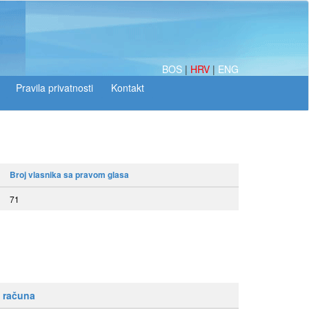
BOS
|
HRV
|
ENG
Broj vlasnika sa pravom glasa
71
 računa