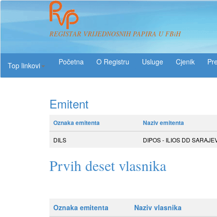
REGISTAR VRIJEDNOSNIH PAPIRA U FBiH
O Registru
Usluge
Pre
Top linkovi
Emitent
Oznaka emitenta
Naziv emitenta
DILS
DIPOS - ILIOS DD SARAJE
Prvih deset vlasnika
Oznaka emitenta
Naziv vlasnika