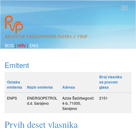
REGISTAR VRIJEDNOSNIH PAPIRA U FBiH
BOS
|
HRV
|
ENG
Emitent
Broj vlasnika
Oznaka
sa pravom
emitenta
Naziv emitenta
Adresa
glasa
ENPS
ENERGOPETROL
Azize Šaćirbegović
2151
d.d. Sarajevo
4-b, 71000,
Sarajevo
Prvih deset vlasnika