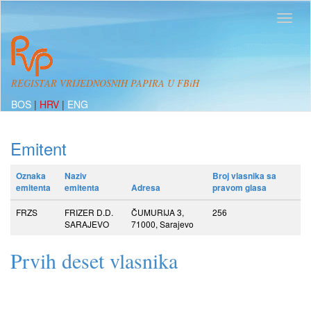
REGISTAR VRIJEDNOSNIH PAPIRA U FBiH
BOS
|
HRV
|
ENG
Emitent
Oznaka
Naziv
Broj vlasnika sa
emitenta
emitenta
Adresa
pravom glasa
FRZS
FRIZER D.D.
ČUMURIJA 3,
256
SARAJEVO
71000, Sarajevo
Prvih deset vlasnika