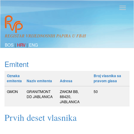
REGISTAR VRIJEDNOSNIH PAPIRA U FBiH
BOS
|
HRV
|
ENG
Emitent
Oznaka
Broj vlasnika sa
emitenta
Naziv emitenta
Adresa
pravom glasa
GMON
GRANITMONT
ZAKOM BB,
50
DD JABLANICA
88420,
JABLANICA
Prvih deset vlasnika