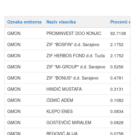
Oznaka emitenta
Naziv vlasnika
Procenti sa
GMON
PROMINVEST DOO KONJIC
92.7138
GMON
ZIF "BOSFIN" d.d. Sarajevo
2.1752
GMON
ZIF HERBOS FOND d.d. Tuzla
2.1752
GMON
ZIF "MI-GROUP" d.d. Sarajevo
0.5256
GMON
ZIF "BONUS" d.d. Sarajevo
0.4781
GMON
HINDIĆ MUSTAFA
0.3131
GMON
ĆEMIĆ ADEM
0.1082
GMON
KLEPO ENES
0.0834
GMON
GOSTEVČIĆ MIRALEM
0.0828
GMON
BEGOVIĆ ALIJA
0.0758