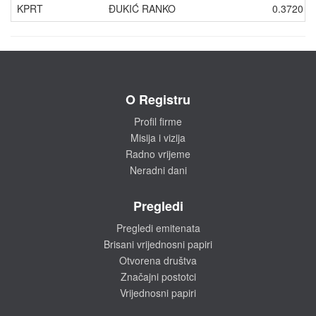
KPRT
ĐUKIĆ RANKO
0.3720
O Registru
Profil firme
Misija i vizija
Radno vrijeme
Neradni dani
Pregledi
Pregledi emitenata
Brisani vrijednosni papiri
Otvorena društva
Značajni postotci
Vrijednosni papiri