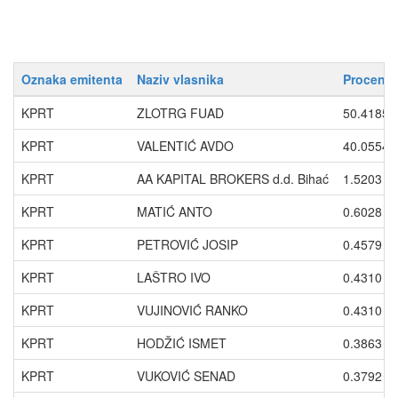
Oznaka emitenta
Naziv vlasnika
Procenti
KPRT
ZLOTRG FUAD
50.4185
KPRT
VALENTIĆ AVDO
40.0554
KPRT
AA KAPITAL BROKERS d.d. Bihać
1.5203
KPRT
MATIĆ ANTO
0.6028
KPRT
PETROVIĆ JOSIP
0.4579
KPRT
LAŠTRO IVO
0.4310
KPRT
VUJINOVIĆ RANKO
0.4310
KPRT
HODŽIĆ ISMET
0.3863
KPRT
VUKOVIĆ SENAD
0.3792