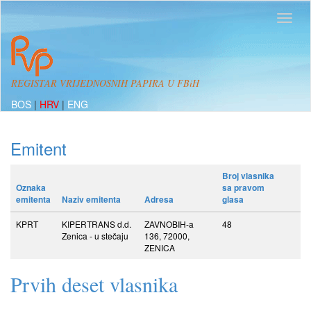
REGISTAR VRIJEDNOSNIH PAPIRA U FBiH
BOS
|
HRV
|
ENG
Emitent
Broj vlasnika
Oznaka
sa pravom
emitenta
Naziv emitenta
Adresa
glasa
KPRT
KIPERTRANS d.d.
ZAVNOBIH-a
48
Zenica - u stečaju
136, 72000,
ZENICA
Prvih deset vlasnika