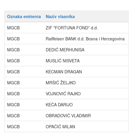
Oznaka emitenta
Naziv vlasnika
P
MGCB
ZIF "FORTUNA FOND" d.d.
2
MGCB
Raiffeisen BANK d.d. Bosna i Hercegovina
1
MGCB
DEDIĆ MERHUNISA
5
MGCB
MUSLIĆ NISVETA
4
MGCB
KECMAN DRAGAN
4
MGCB
MRŠIĆ ŽELJKO
3
MGCB
VOJNOVIĆ RAJKO
3
MGCB
KEČA DARIJO
2
MGCB
OBRADOVIĆ VLADIMIR
2
MGCB
OPAČIĆ MILAN
2