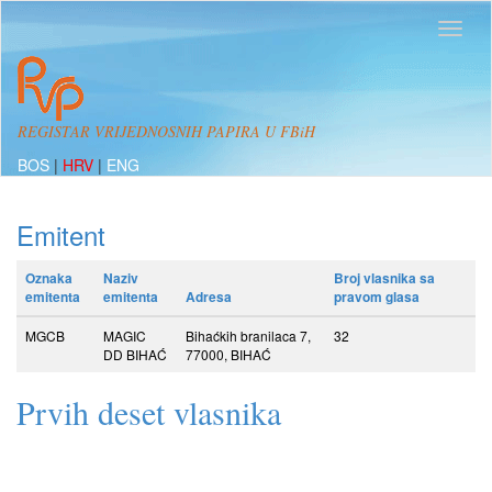
REGISTAR VRIJEDNOSNIH PAPIRA U FBiH
BOS
|
HRV
|
ENG
Emitent
Oznaka
Naziv
Broj vlasnika sa
emitenta
emitenta
Adresa
pravom glasa
MGCB
MAGIC
Bihaćkih branilaca 7,
32
DD BIHAĆ
77000, BIHAĆ
Prvih deset vlasnika