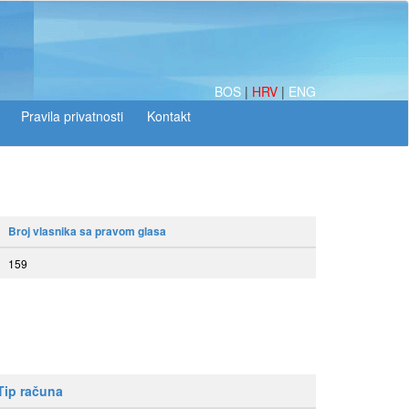
BOS
|
HRV
|
ENG
Broj vlasnika sa pravom glasa
159
Tip računa