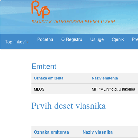
REGISTAR VRIJEDNOSNIH PAPIRA U FBiH
O Registru
Usluge
Pre
Top linkovi
Emitent
Oznaka emitenta
Naziv emitenta
MLUS
MPI "MLIN" d.d. Ustikolina
Prvih deset vlasnika
Oznaka emitenta
Naziv vlasnika