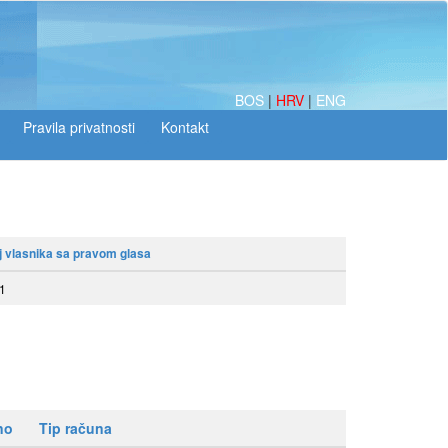
BOS
|
HRV
|
ENG
j vlasnika sa pravom glasa
1
no
Tip računa