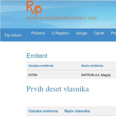
REGISTAR VRIJEDNOSNIH PAPIRA U FBiH
O Registru
Usluge
Pre
Top linkovi
Emitent
Oznaka emitenta
Naziv emitenta
NTRN
NATRON d.d. Maglaj
Prvih deset vlasnika
Oznaka emitenta
Naziv vlasnika