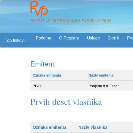
REGISTAR VRIJEDNOSNIH PAPIRA U FBiH
O Registru
Usluge
Pre
Top linkovi
Emitent
Oznaka emitenta
Naziv emitenta
PBJT
Pobjeda d.d. Tešanj
Prvih deset vlasnika
Oznaka emitenta
Naziv vlasnika