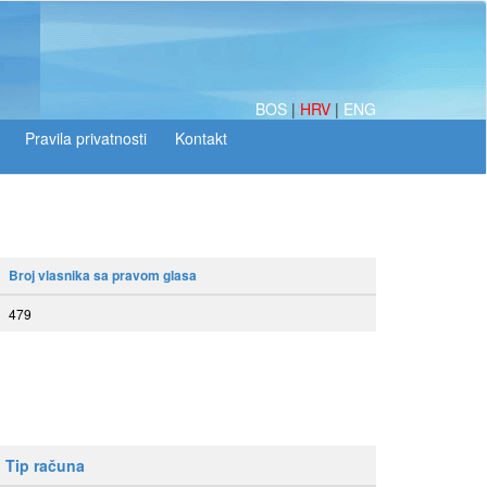
BOS
|
HRV
|
ENG
Broj vlasnika sa pravom glasa
479
Tip računa