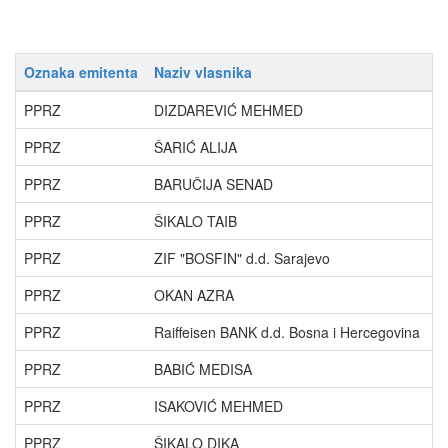
Oznaka emitenta
Naziv vlasnika
P
PPRZ
DIZDAREVIĆ MEHMED
8
PPRZ
ŠARIĆ ALIJA
7
PPRZ
BARUČIJA SENAD
5
PPRZ
ŠIKALO TAIB
4
PPRZ
ZIF "BOSFIN" d.d. Sarajevo
4
PPRZ
OKAN AZRA
4
PPRZ
Raiffeisen BANK d.d. Bosna i Hercegovina
3
PPRZ
BABIĆ MEDISA
3
PPRZ
ISAKOVIĆ MEHMED
3
PPRZ
ŠIKALO DIKA
2