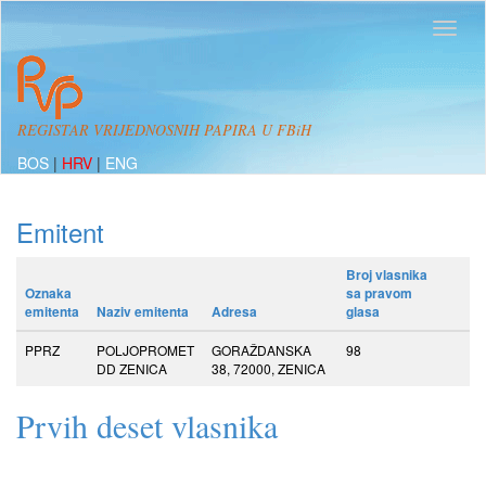
REGISTAR VRIJEDNOSNIH PAPIRA U FBiH
BOS
|
HRV
|
ENG
Emitent
Broj vlasnika
Oznaka
sa pravom
emitenta
Naziv emitenta
Adresa
glasa
PPRZ
POLJOPROMET
GORAŽDANSKA
98
DD ZENICA
38, 72000, ZENICA
Prvih deset vlasnika