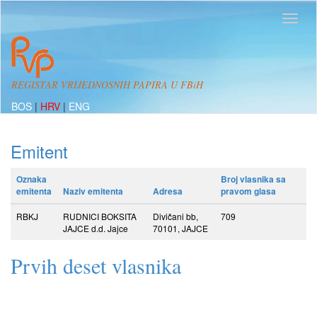
REGISTAR VRIJEDNOSNIH PAPIRA U FBiH
BOS
|
HRV
|
ENG
Emitent
Oznaka
Broj vlasnika sa
emitenta
Naziv emitenta
Adresa
pravom glasa
RBKJ
RUDNICI BOKSITA
Divičani bb,
709
JAJCE d.d. Jajce
70101, JAJCE
Prvih deset vlasnika