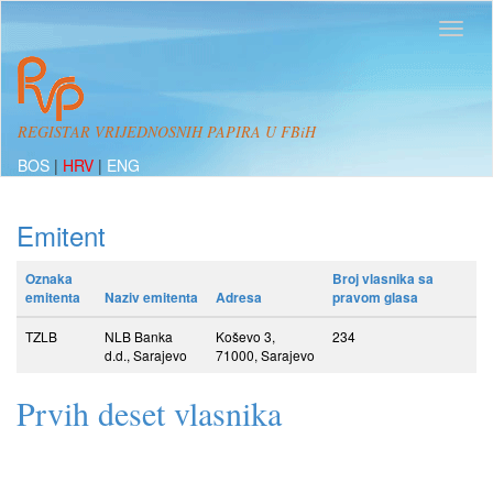
REGISTAR VRIJEDNOSNIH PAPIRA U FBiH
BOS
|
HRV
|
ENG
Emitent
Oznaka
Broj vlasnika sa
emitenta
Naziv emitenta
Adresa
pravom glasa
TZLB
NLB Banka
Koševo 3,
234
d.d., Sarajevo
71000, Sarajevo
Prvih deset vlasnika