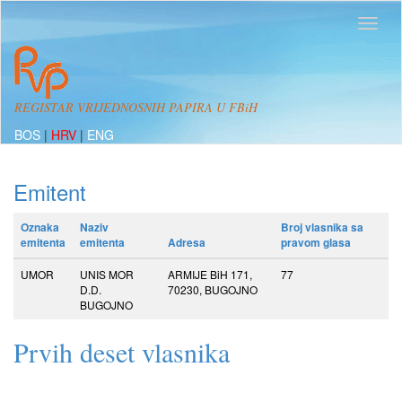
REGISTAR VRIJEDNOSNIH PAPIRA U FBiH
BOS
|
HRV
|
ENG
Emitent
Oznaka
Naziv
Broj vlasnika sa
emitenta
emitenta
Adresa
pravom glasa
UMOR
UNIS MOR
ARMIJE BiH 171,
77
D.D.
70230, BUGOJNO
BUGOJNO
Prvih deset vlasnika