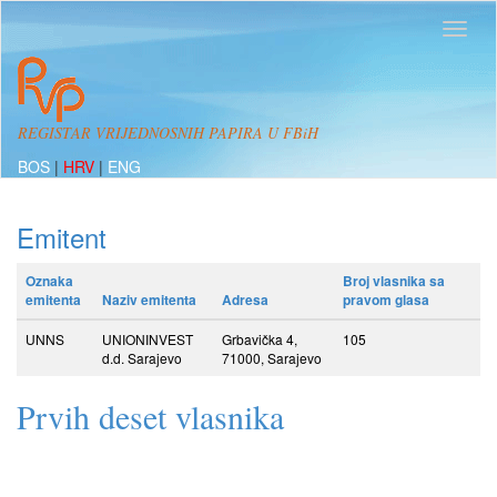
REGISTAR VRIJEDNOSNIH PAPIRA U FBiH
BOS
|
HRV
|
ENG
Emitent
Oznaka
Broj vlasnika sa
emitenta
Naziv emitenta
Adresa
pravom glasa
UNNS
UNIONINVEST
Grbavička 4,
105
d.d. Sarajevo
71000, Sarajevo
Prvih deset vlasnika