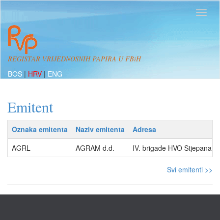
REGISTAR VRIJEDNOSNIH PAPIRA U FBiH
BOS
|
HRV
|
ENG
Emitent
Oznaka emitenta
Naziv emitenta
Adresa
AGRL
AGRAM d.d.
IV. brigade HVO Stjepana 
Svi emitenti >>