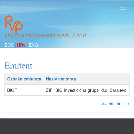
REGISTAR VRIJEDNOSNIH PAPIRA U FBiH
BOS
|
HRV
|
ENG
Emitent
Oznaka emitenta
Naziv emitenta
A
BIGF
ZIF "BIG-Investiciona grupa" d.d. Sarajevo
Z
Svi emitenti >>