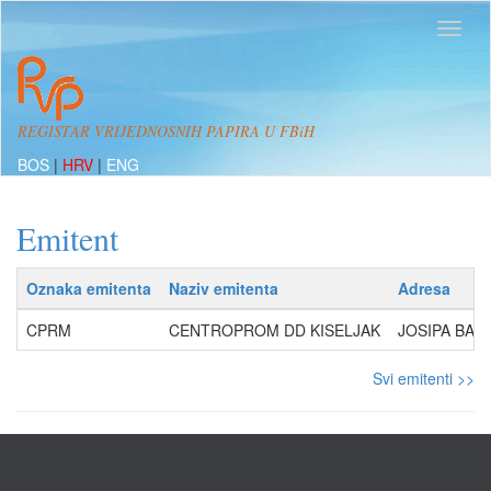
REGISTAR VRIJEDNOSNIH PAPIRA U FBiH
BOS
|
HRV
|
ENG
Emitent
Oznaka emitenta
Naziv emitenta
Adresa
CPRM
CENTROPROM DD KISELJAK
JOSIPA BANA
Svi emitenti >>