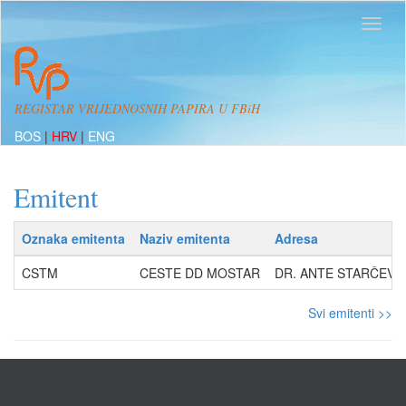
REGISTAR VRIJEDNOSNIH PAPIRA U FBiH
BOS
|
HRV
|
ENG
Emitent
Oznaka emitenta
Naziv emitenta
Adresa
CSTM
CESTE DD MOSTAR
DR. ANTE STARČEVIĆ
Svi emitenti >>