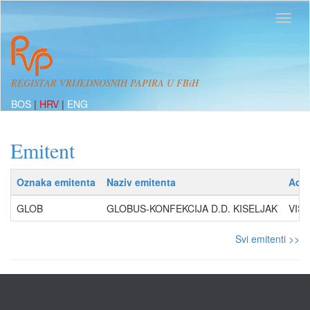
REGISTAR VRIJEDNOSNIH PAPIRA U FBiH
BOS
|
HRV
|
ENG
Emitent
Oznaka emitenta
Naziv emitenta
Adr
GLOB
GLOBUS-KONFEKCIJA D.D. KISELJAK
VIŠN
Svi emitenti >>